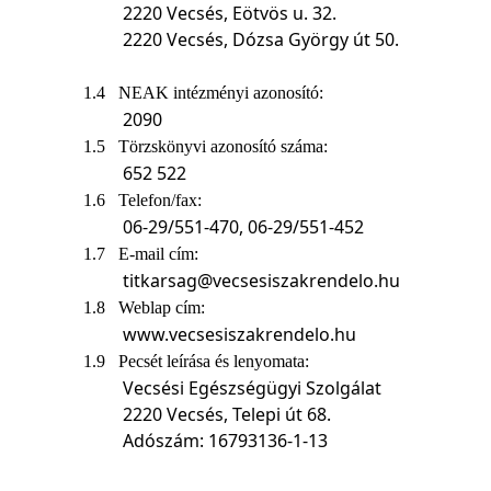
2220 Vecsés, Eötvös u. 32.
2220 Vecsés, Dózsa György út 50.
1.4
NEAK intézményi azonosító:
2090
1.5
Törzskönyvi azonosító száma:
652 522
1.6
Telefon/fax:
06-29/551-470, 06-29/551-452
1.7
E-mail cím:
titkarsag@vecsesiszakrendelo.hu
1.8
Weblap cím:
www.vecsesiszakrendelo.hu
1.9
Pecsét leírása és lenyomata:
Vecsési Egészségügyi Szolgálat
2220 Vecsés, Telepi út 68.
Adószám: 16793136-1-13