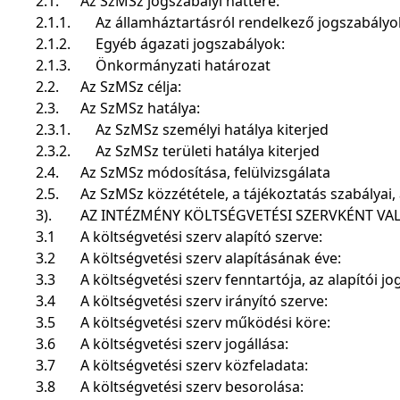
2.1.
Az SzMSz jogszabályi háttere:
2.1.1.
Az államháztartásról rendelkező jogszabályo
2.1.2.
Egyéb ágazati jogszabályok:
2.1.3.
Önkormányzati határozat
2.2.
Az SzMSz célja:
2.3.
Az SzMSz hatálya:
2.3.1.
Az SzMSz személyi hatálya kiterjed
2.3.2.
Az SzMSz területi hatálya kiterjed
2.4.
Az SzMSz módosítása, felülvizsgálata
2.5.
Az SzMSz közzététele, a tájékoztatás szabályai
3).
AZ INTÉZMÉNY KÖLTSÉGVETÉSI SZERVKÉNT V
3.1
A költségvetési szerv alapító szerve:
3.2
A költségvetési szerv alapításának éve:
3.3
A költségvetési szerv fenntartója, az alapítói j
3.4
A költségvetési szerv irányító szerve:
3.5
A költségvetési szerv működési köre:
3.6
A költségvetési szerv jogállása:
3.7
A költségvetési szerv közfeladata:
3.8
A költségvetési szerv besorolása: