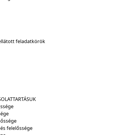
llátott feladatkörök
CSOLATTARTÁSUK
lőssége
sége
előssége
 és felelőssége