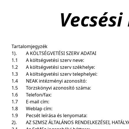
Vecsési
Tartalomjegyzék
1).
A KÖLTSÉGVETÉSI SZERV ADATAI
1.1
A költségvetési szerv neve:
1.2
A költségvetési szerv székhelye:
1.3
A költségvetési szerv telephelyei:
1.4
NEAK intézményi azonosító:
1.5
Törzskönyvi azonosító száma:
1.6
Telefon/fax:
1.7
E-mail cím:
1.8
Weblap cím:
1.9
Pecsét leírása és lenyomata:
2).
AZ SZMSZ ÁLTALÁNOS RENDELKEZÉSEI, HATÁLYA