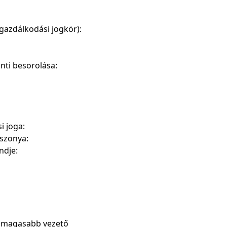
(gazdálkodási jogkör):
nti besorolása:
i joga:
iszonya:
ndje:
tt magasabb vezető