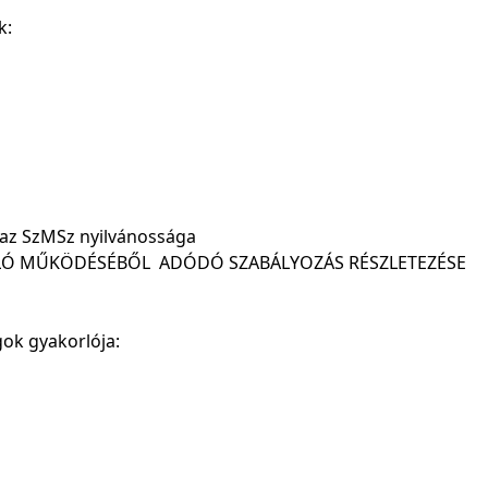
k:
, az SzMSz nyilvánossága
ALÓ MŰKÖDÉSÉBŐL ADÓDÓ SZABÁLYOZÁS RÉSZLETEZÉSE
ogok gyakorlója: