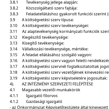
3.8.1
Tevékenység jellege alapján:
3.8.2
Közszolgáltató szerv fajtája:
3.8.3
Feladatellátáshoz gyakorolt funkciói szerint 
3.9
A költségvetési szerv típusa:
3.10
A költségvetési szerv tevékenységei:
3.11
Az alaptevékenység kormányzati funkciók szeri
3.12
Kiegészítő tevékenysége:
3.13
Kisegítő tevékenysége:
3.14
Vállalkozási tevékenysége, mértéke:
3.15
A feladat ellátásához szolgáló vagyon:
3.16
A költségvetési szerv vagyon feletti rendelkezés
3.17
A költségvetési szervnél foglalkoztatottak jogv
3.18
A költségvetési szerv vezetőjének kinevezési re
3.19
A költségvetési szerv képviseletére jogosultak:
4).
AZ INTÉZMÉNY SZERVEZETI FELÉPÍTÉSE
4.1
Magasabb vezetői munkakörök
4.1.1
Igazgató főorvos
4.1.2
Gazdasági igazgató
- az Önkormányzat Képviselőtestülete által kineveze