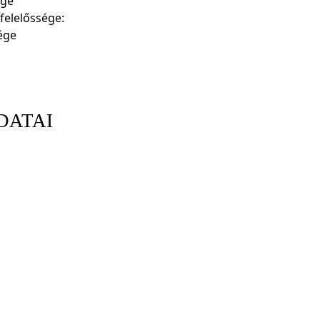
ége
felelőssége:
ége
DATAI