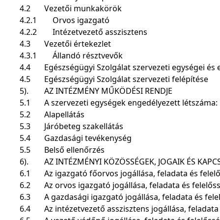
4.2
Vezetői munkakörök
4.2.1
Orvos igazgató
4.2.2
Intézetvezető asszisztens
4.3
Vezetői értekezlet
4.3.1
Állandó résztvevők
4.4
Egészségügyi Szolgálat szervezeti egységei és e
4.5
Egészségügyi Szolgálat szervezeti felépítése
5).
AZ INTÉZMÉNY MŰKÖDÉSI RENDJE
5.1
A szervezeti egységek engedélyezett létszáma:
5.2
Alapellátás
5.3
Járóbeteg szakellátás
5.4
Gazdasági tevékenység
5.5
Belső ellenőrzés
6).
AZ INTÉZMÉNYI KÖZÖSSÉGEK, JOGAIK ÉS KAP
6.1
Az igazgató főorvos jogállása, feladata és fele
6.2
Az orvos igazgató jogállása, feladata és felelős
6.3
A gazdasági igazgató jogállása, feladata és fel
6.4
Az intézetvezető asszisztens jogállása, feladata