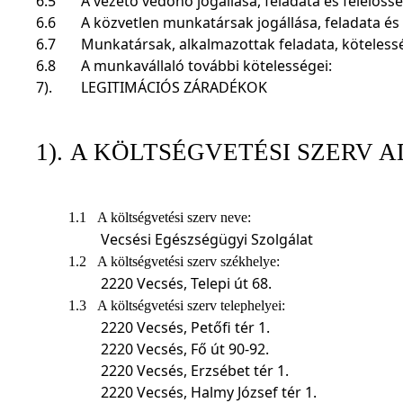
6.5
A vezető védőnő jogállása, feladata és felelőss
6.6
A közvetlen munkatársak jogállása, feladata és 
6.7
Munkatársak, alkalmazottak feladata, köteless
6.8
A munkavállaló további kötelességei:
7).
LEGITIMÁCIÓS ZÁRADÉKOK
1).
A KÖLTSÉGVETÉSI SZERV A
1.1
A költségvetési szerv neve:
Vecsési Egészségügyi Szolgálat
1.2
A költségvetési szerv székhelye:
2220 Vecsés, Telepi út 68.
1.3
A költségvetési szerv telephelyei:
2220 Vecsés, Petőfi tér 1.
2220 Vecsés, Fő út 90-92.
2220 Vecsés, Erzsébet tér 1.
2220 Vecsés, Halmy József tér 1.